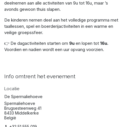
deelnemen aan alle activiteiten van 9u tot 16u, maar ’s
avonds gewoon thuis slapen.
De kinderen nemen deel aan het volledige programma met
taallessen, spel en boerderijactiviteiten in een warme en
veilige groepssfeer.
👉 De dagactiviteiten starten om
9u
en lopen tot
16u.
Voordien en nadien wordt een uur opvang voorzien.
Info omtrent het evenement
Locatie
De Spermaliehoeve
Spermaliehoeve
Brugsesteenweg 41
8433 Middelkerke
België
+32 51 555 019