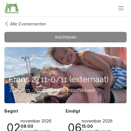
Overslaan naar inhoud
Alle Evenementen
Inschrijven
Frans 2/11-6/11 (externaat)
259 euro - Nog plaatsen beschikbaar
Begint
Eindigt
november 2026
november 2026
02
06
08:00
15:00