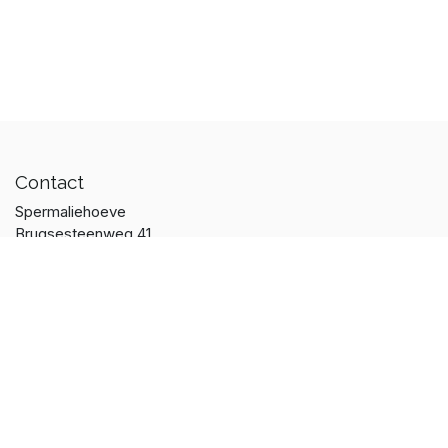
Contact
Spermaliehoeve
Brugsesteenweg 41
8433 Middelkerke
België
T:
+32 51 555 019
E:
info@spermaliehoeve.be
Nederlands (BE)
|
Français (BE)